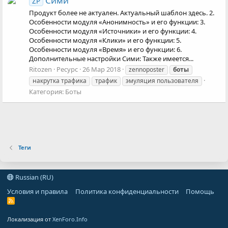
Сими
ZP
Продукт более не актуален. Актуальный шаблон здесь. 2.
Особенности модуля «Анонимность» и его функции: 3.
Особенности модуля «Источники» и его функции: 4.
Особенности модуля «Клики» и его функции: 5.
Особенности модуля «Время» и его функции: 6.
Дополнительные настройки Сими: Также имеется...
Ritozen
Ресурс
26 Мар 2018
zennoposter
боты
накрутка трафика
трафик
эмуляция пользователя
Категория:
Боты
Теги
Russian (RU)
Условия и правила
Политика конфиденциальности
Помощь
R
S
S
Локализация от
XenForo.Info