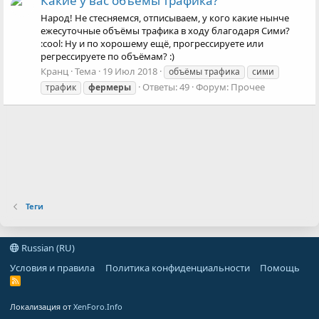
Какие у вас объёмы трафика?
Народ! Не стесняемся, отписываем, у кого какие нынче
ежесуточные объёмы трафика в ходу благодаря Сими?
:cool: Ну и по хорошему ещё, прогрессируете или
регрессируете по объёмам? :)
Кранц
Тема
19 Июл 2018
объёмы трафика
сими
Ответы: 49
Форум:
Прочее
трафик
фермеры
Теги
Russian (RU)
Условия и правила
Политика конфиденциальности
Помощь
R
S
S
Локализация от
XenForo.Info