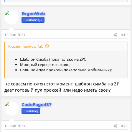
е
а
к
EvgenWeb
ц
Симбаводы
и
и
:
10 Янв 2021
#19
Ritozen написал(а):
Шаблон Симба (пока только на ZP);
Мощный сервер + зеркало;
Большой пул проксей (пока только мобильных);
не совсем понятен этот момент, шаблон симба на ZP
дает готовый пул проксей или надо иметь свои?
CodePage437
Симивод
10 Янв 2021
#20