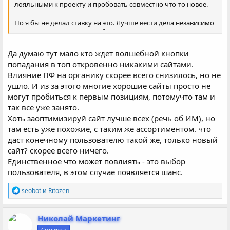
лояльными к проекту и пробовать совместно что-то новое.
Но я бы не делал ставку на это. Лучше вести дела независимо
от проекта, а когда он заработает просто включить его в свои
схемы.
Без нас и нашей поддержки думаю Риту и остальным будет
Да думаю тут мало кто ждет волшебной кнопки
не очень легко развиваться, так что давайте ждать и когда
попадания в топ откровенно никакими сайтами.
предстоит помочь (купить подписку, шаблон или еще что-то,
Влияние ПФ на органику скорее всего снизилось, но не
провести эксперименты, выдать мощности) мы сделаем это
ушло. И из за этого многие хорошие сайты просто не
без флуда и тупого нытья.
могут пробиться к первым позициям, потомучто там и
Спасибо!
так все уже занято.
Хоть заоптимизируй сайт лучше всех (речь об ИМ), но
там есть уже похожие, с таким же ассортиментом. что
даст конечному пользователю такой же, только новый
сайт? скорее всего ничего.
Единственное что может повлиять - это выбор
пользователя, в этом случае появляется шанс.
Р
seobot
и
Ritozen
е
а
к
Николай Маркетинг
ц
Симивод