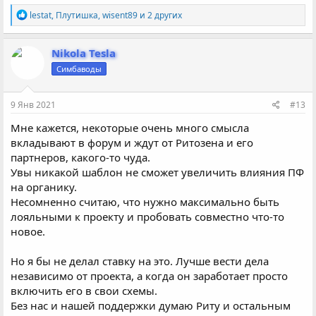
Р
lestat
,
Плутишка
,
wisent89
и 2 других
е
а
к
Nikola Tesla
ц
Симбаводы
и
и
:
9 Янв 2021
#13
Мне кажется, некоторые очень много смысла
вкладывают в форум и ждут от Ритозена и его
партнеров, какого-то чуда.
Увы никакой шаблон не сможет увеличить влияния ПФ
на органику.
Несомненно считаю, что нужно максимально быть
лояльными к проекту и пробовать совместно что-то
новое.
Но я бы не делал ставку на это. Лучше вести дела
независимо от проекта, а когда он заработает просто
включить его в свои схемы.
Без нас и нашей поддержки думаю Риту и остальным