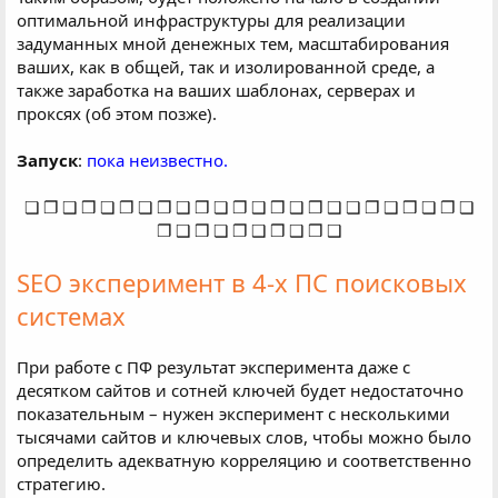
оптимальной инфраструктуры для реализации
задуманных мной денежных тем, масштабирования
ваших, как в общей, так и изолированной среде, а
также заработка на ваших шаблонах, серверах и
проксях (об этом позже).
Запуск
:
пока неизвестно.
❏ ❐ ❑ ❒ ❏ ❐ ❏ ❐ ❑ ❒ ❏ ❐ ❑ ❒ ❑ ❒ ❑ ❏ ❐ ❑ ❒ ❏ ❐ ❏
❐ ❑ ❒ ❏ ❐ ❑ ❒ ❑ ❒ ❑​
SEO эксперимент в 4-х ПС поисковых
системах
При работе с ПФ результат эксперимента даже с
десятком сайтов и сотней ключей будет недостаточно
показательным – нужен эксперимент с несколькими
тысячами сайтов и ключевых слов, чтобы можно было
определить адекватную корреляцию и соответственно
стратегию.