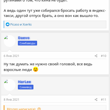
рутинами о том, что кина не будет.
А ведь один тут уже собирался бросать работу в яндекс-
такси, другой отпуск брать, а оно вон как вышло-то.
Р
Picaso
и
Xserks
е
а
к
Daevo
ц
Симбаводы
и
и
:
6 Янв 2021
#10
Ну так думать же нужно своей головой, все ведь
взрослые люди
HarLee
Симивод
8 Янв 2021
#11
Ritozen написал(а):