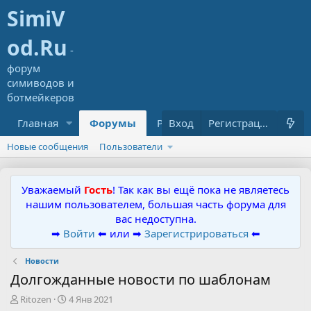
Главная
Форумы
Ресурсы
Вход
Что нового?
Регистрация
Новые сообщения
Пользователи
Уважаемый
Гость
! Так как вы ещё пока не являетесь
нашим пользователем, большая часть форума для
вас недоступна.
➡
Войти
⬅ или ➡
Зарегистрироваться
⬅
Новости
Долгожданные новости по шаблонам
А
Д
Ritozen
4 Янв 2021