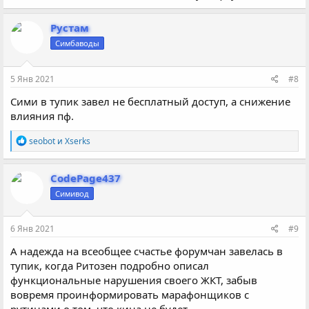
Рустам
Симбаводы
5 Янв 2021
#8
Сими в тупик завел не бесплатный доступ, а снижение
влияния пф.
Р
seobot
и
Xserks
е
а
к
CodePage437
ц
Симивод
и
и
:
6 Янв 2021
#9
А надежда на всеобщее счастье форумчан завелась в
тупик, когда Ритозен подробно описал
функциональные нарушения своего ЖКТ, забыв
вовремя проинформировать марафонщиков с