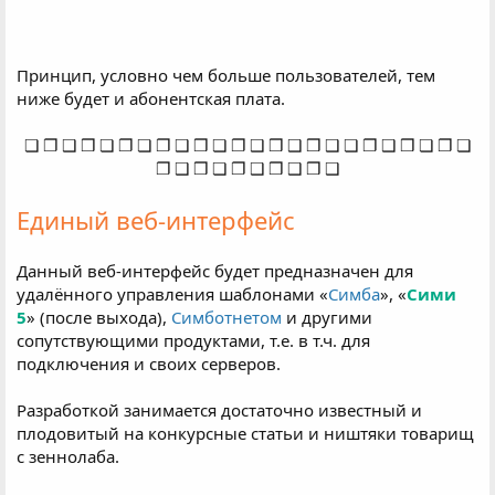
Работа с 4-я поисковыми системами (Яндекс,
Принцип, условно чем больше пользователей, тем
Google, Bing и Yahoo);
ниже будет и абонентская плата.
Фиксация каждого пикселя на странице для
какой-либо активности;
❏ ❐ ❑ ❒ ❏ ❐ ❏ ❐ ❑ ❒ ❏ ❐ ❑ ❒ ❑ ❒ ❑ ❏ ❐ ❑ ❒ ❏ ❐ ❏
Адаптация ЭДМ для каждой страницы (в т.ч.
❐ ❑ ❒ ❏ ❐ ❑ ❒ ❑ ❒ ❑
исходя из настроек);
Единый веб-интерфейс
Полноценные каскады сценариев из скролов,
движения мыши, и других элементов;
Данный веб-интерфейс будет предназначен для
Открытие и работа с дополнительными
удалённого управления шаблонами «
Симба
», «
Сими
вкладками браузера через движение мышью;
5
» (после выхода),
Симботнетом
и другими
Быстрые, медленные средние сценарии малого
сопутствующими продуктами, т.е. в т.ч. для
и активного движения мыши, скролла и иной
подключения и своих серверов.
активности;
Разработкой занимается достаточно известный и
Полноценный конструктор в модуле кликов;
плодовитый на конкурсные статьи и ништяки товарищ
Поддержка Touch-событий (клики, скрол);
с зеннолаба.
Склик контекстной рекламы в поисковых
системах;