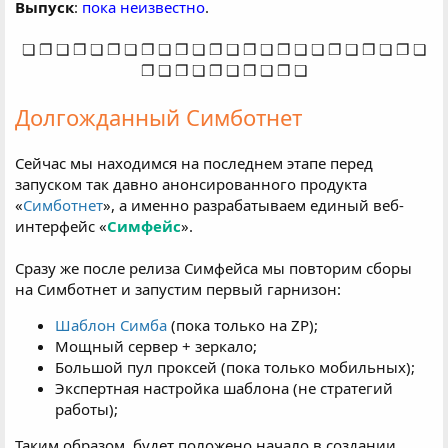
Выпуск
:
пока неизвестно
.
Работа с подсказками и похожими запросами;
❏ ❐ ❑ ❒ ❏ ❐ ❏ ❐ ❑ ❒ ❏ ❐ ❑ ❒ ❑ ❒ ❑ ❏ ❐ ❑ ❒ ❏ ❐ ❏
Выбор региона в Яндекс, Google и Bing;
❐ ❑ ❒ ❏ ❐ ❑ ❒ ❑ ❒ ❑​
Функционал завершающего движения мыши;
Обработка amp-страниц в Google;
Долгожданный Симботнет
Поддержка Турбо-страниц в Яндексе;
Отложенная работа с выдачей поисковиков;
Сейчас мы находимся на последнем этапе перед
Различные позиции запуска своих аддонов в
запуском так давно анонсированного продукта
сценарии;
«
Симботнет
», а именно разрабатываем единый веб-
Девайс-киллер (против бракованных ботов);
интерфейс «
Симфейс
».
+ещё огромное количество новых опций..
+множественные улучшения эмуляции мыши
Сразу же после релиза Симфейса мы повторим сборы
на Симботнет и запустим первый гарнизон:
Шаблон Симба
(пока только на ZP);
Мощный сервер + зеркало;
Большой пул проксей (пока только мобильных);
Экспертная настройка шаблона (не стратегий
работы);
Таким образом, будет положено начало в создании