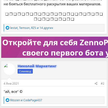
не бояться бесплатного раскрытия ваших материалов.
❏ ❐ ❑ ❒ ❏ ❐ ❏ ❐ ❑ ❒ ❏ ❐ ❑ ❒ ❑ ❒ ❑ ❏ ❐ ❑ ❒ ❏ ❐ ❏
❐ ❑ ❒ ❏ ❐ ❑ ❒ ❑ ❒ ❑​
Р
lestat
,
Temson
,
RZS
и 14 других
е
а
к
ц
и
и
:
Николай Маркетинг
Симивод
4 Янв 2021
#2
"ай, все" ©
Р
Ritozen
и
CodePage437
е
а