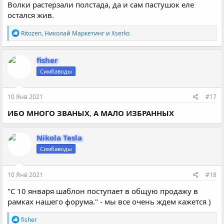
Волки растерзали полстада, да и сам пастушок еле
остался жив.
Р
Ritozen
,
Николай Маркетинг
и
Xserks
е
а
к
fisher
ц
Симбаводы
и
и
:
10 Янв 2021
#17
ИБО МНОГО ЗВАНЫХ
,
А МАЛО ИЗБРАННЫХ
Nikola Tesla
Симбаводы
10 Янв 2021
#18
"С 10 января шаблон поступает в общую продажу в
рамках нашего форума." - мы все очень ждем кажется )
Р
fisher