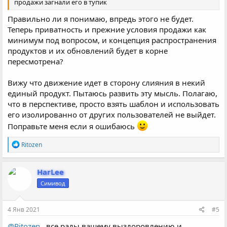
продажи загнали его в тупик
Правильно ли я понимаю, впредь этого не будет.
Теперь приватность и прежние условия продажи как
минимум под вопросом, и концепция распространения
продуктов и их обновлений будет в корне
пересмотрена?
Вижу что движение идет в сторону слияния в некий
единый продукт. Пытаюсь развить эту мысль. Полагаю,
что в перспективе, просто взять шаблон и использовать
его изолированно от других пользователей не выйдет.
Поправьте меня если я ошибаюсь
Р
Ritozen
е
а
к
HarLee
ц
Симивод
и
и
:
4 Янв 2021
#5
@Ritozen
, все рады вашему выздоровлению и