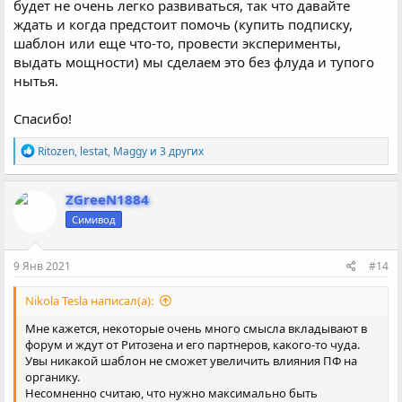
будет не очень легко развиваться, так что давайте
ждать и когда предстоит помочь (купить подписку,
шаблон или еще что-то, провести эксперименты,
выдать мощности) мы сделаем это без флуда и тупого
нытья.
Спасибо!
Р
Ritozen
,
lestat
,
Maggy
и 3 других
е
а
к
ZGreeN1884
ц
Симивод
и
и
:
9 Янв 2021
#14
Nikola Tesla написал(а):
Мне кажется, некоторые очень много смысла вкладывают в
форум и ждут от Ритозена и его партнеров, какого-то чуда.
Увы никакой шаблон не сможет увеличить влияния ПФ на
органику.
Несомненно считаю, что нужно максимально быть