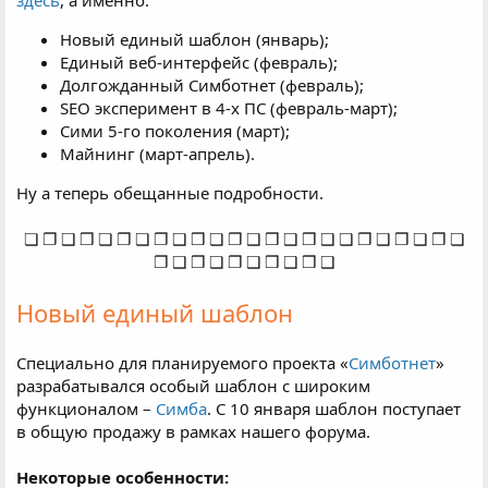
Новый единый шаблон (январь);
Единый веб-интерфейс (февраль);
Долгожданный Симботнет (февраль);
SEO эксперимент в 4-х ПС (февраль-март);
Сими 5-го поколения (март);
Майнинг (март-апрель).
Ну а теперь обещанные подробности.
❏ ❐ ❑ ❒ ❏ ❐ ❏ ❐ ❑ ❒ ❏ ❐ ❑ ❒ ❑ ❒ ❑ ❏ ❐ ❑ ❒ ❏ ❐ ❏
❐ ❑ ❒ ❏ ❐ ❑ ❒ ❑ ❒ ❑​
Новый единый шаблон
Специально для планируемого проекта «
Симботнет
»
разрабатывался особый шаблон с широким
функционалом –
Симба
. С 10 января шаблон поступает
в общую продажу в рамках нашего форума.
Некоторые особенности: