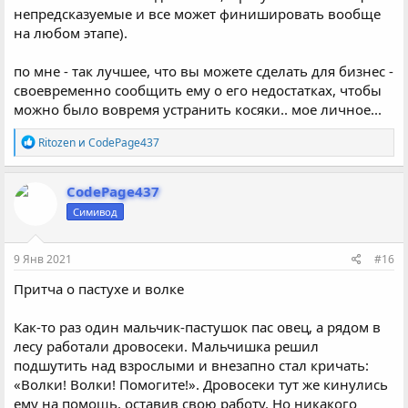
непредсказуемые и все может финишировать вообще
на любом этапе).
по мне - так лучшее, что вы можете сделать для бизнес -
своевременно сообщить ему о его недостатках, чтобы
можно было вовремя устранить косяки.. мое личное...
Р
Ritozen
и
CodePage437
е
а
к
CodePage437
ц
Симивод
и
и
:
9 Янв 2021
#16
Притча о пастухе и волке
Как-то раз один мальчик-пастушок пас овец, а рядом в
лесу работали дровосеки. Мальчишка решил
подшутить над взрослыми и внезапно стал кричать:
«Волки! Волки! Помогите!». Дровосеки тут же кинулись
ему на помощь, оставив свою работу. Но никакого