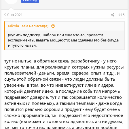
и
и
:
9 Янв 2021
#15
Nikola Tesla написал(а):
(купить подписку, шаблон или еще что-то, провести
эксперименты, выдать мощности) мы сделаем это без флуда
и тупого нытья.
тут не нытье, а обратная связь разработчику - у него
крутые планы, для реализации которых нужны ресурсы
пользователей (деньги, время, сервера, опыт и т.д.). и
сцуть этой обратной связи - что люди должны быть
уверенны в том, во что инвестируют или в лидера,
который двигает идею. а последние события напрочь
подрывают доверие. тут и так сокращается количество
активных (и полезных), а такими темпами - даже когда
появится реально хороший продукт - ему будет очень
сложно прорываться, т.к. поддержит его недостаточное
кол-во (вы может и готовы вкладываться, а я не думаю,
т.к. мы то точно вкладываемся, а результаты вообще