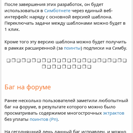
После завершения этих разработок, он будет
использоваться в
Симботнете
через единый веб-
интерфейс наряду с основной версией шаблона.
Переключать задачи между шаблонами можно будет в
1 клик.
Кроме того эту версию шаблона можно будет получить
в рамках расширенной (за
поинты
) подписки на Симбу.
❏ ❐ ❑ ❒ ❏ ❐ ❏ ❐ ❑ ❒ ❏ ❐ ❑ ❒ ❑ ❒ ❑ ❏ ❐ ❑ ❒ ❏ ❐ ❏
❐ ❑ ❒ ❏ ❐ ❑ ❒ ❑ ❒ ❑
Баг на форуме
Ранее несколько пользователей заметили любопытный
баг на форуме, в результате которого можно было
просматривать содержимое многострочных
эктрактов
без уплаты
поинтов (Pn)
.
На сегодняшний день данный баг исправлен, и можно