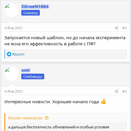
к
ZGreeN1884
ц
Симивод
и
и
:
4 Янв 2021
#3
Запускается новый шаблон, но до начала эксперимента
не ясна его эффективность в работе с ПФ?
Р
Ritozen
е
а
к
xml
ц
Симбаводы
и
и
:
4 Янв 2021
#4
Интересные новости. Хорошее начало года
Ritozen написал(а):
а дальше бесплатность обновлений и особые условия