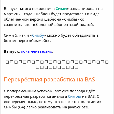
Выпуск пятого поколения «
Сими
» запланирован на
март 2021 года. Шаблон будет представлен в виде
облегчённой версии шаблона «Симбы» со
сравнительно небольшой абонентской платой.
Сими 5, как и «
Симбу
» можно будет объединить в
ботнет через «Симфейс».
Выпуск
:
пока неизвестно
.
❏ ❐ ❑ ❒ ❏ ❐ ❏ ❐ ❑ ❒ ❏ ❐ ❑ ❒ ❑ ❒ ❑ ❏ ❐ ❑ ❒ ❏ ❐ ❏
❐ ❑ ❒ ❏ ❐ ❑ ❒ ❑ ❒ ❑
Перекрёстная разработка на BAS
С попеременным успехом, вот уже полгода идёт
перекрёстная разработка аналога
Симбы
на BAS. С
«попеременным», потому что не все технологии из
Симбы (C#) легко реализовать на JavaScript’е.