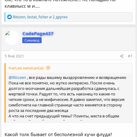
клавиысс м и....
Р
Ritozen
,
lestat
,
fisher
и 2 других
е
а
к
CodePage437
ц
Симивод
и
и
:
5 Янв 2021
#7
HarLee написал(а):
@Ritozen
, все рады вашему выздоровлению и возвращению
Пока не все понятно, но жутко интересно. После очень
долгого молчания дальнейшая разработка сдвинулась с
мертвой точки. Радует то, что есть наконец-то какие-то
четкие сроки, а не мифические. Я давно заметил, что версия
симботнета на главной странице часто меняется в сторону
роста за последние два месяца
А что на счет предыдущей темы? Поинты, места в общем
рейтинге. От них будет какой-то толк?
Какой толк бывает от бесполезной кучи флуда?