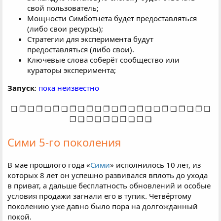
свой пользователь;
Мощности Симботнета будет предоставляться
(либо свои ресурсы);
Стратегии для эксперимента будут
предоставляться (либо свои).
Ключевые слова соберёт сообщество или
кураторы эксперимента;
Запуск
:
пока неизвестно
❏ ❐ ❑ ❒ ❏ ❐ ❏ ❐ ❑ ❒ ❏ ❐ ❑ ❒ ❑ ❒ ❑ ❏ ❐ ❑ ❒ ❏ ❐ ❏
❐ ❑ ❒ ❏ ❐ ❑ ❒ ❑ ❒ ❑​
Сими 5-го поколения
В мае прошлого года «
Сими
» исполнилось 10 лет, из
которых 8 лет он успешно развивался вплоть до ухода
в приват, а дальше бесплатность обновлений и особые
условия продажи загнали его в тупик. Четвёртому
поколению уже давно было пора на долгожданный
покой.