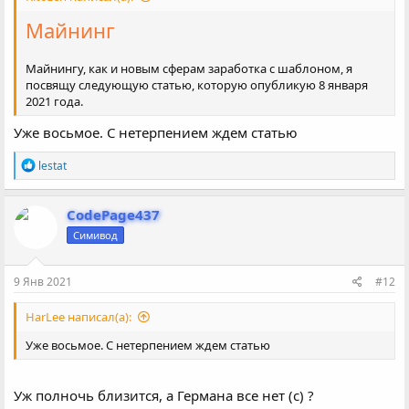
Майнинг
Майнингу, как и новым сферам заработка с шаблоном, я
посвящу следующую статью, которую опубликую 8 января
2021 года.
Уже восьмое. С нетерпением ждем статью
Р
lestat
е
а
к
CodePage437
ц
Симивод
и
и
:
9 Янв 2021
#12
HarLee написал(а):
Уже восьмое. С нетерпением ждем статью
Уж полночь близится, а Германа все нет (c) ?