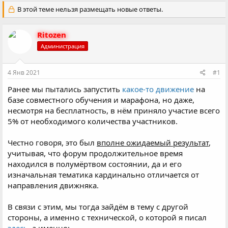
в
а
т
В этой теме нельзя размещать новые ответы.
т
о
а
р
н
Ritozen
т
а
е
ч
Администрация
м
а
ы
л
4 Янв 2021
#1
а
Ранее мы пытались запустить
какое-то движение
на
базе совместного обучения и марафона, но даже,
несмотря на бесплатность, в нём приняло участие всего
5% от необходимого количества участников.
Честно говоря, это был
вполне ожидаемый результат
,
учитывая, что форум продолжительное время
находился в полумёртвом состоянии, да и его
изначальная тематика кардинально отличается от
направления движняка.
В связи с этим, мы тогда зайдём в тему с другой
стороны, а именно с технической, о которой я писал
здесь
, а именно: