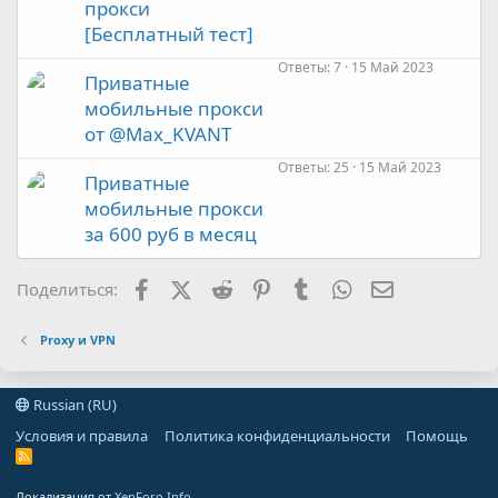
прокси
[Бесплатный тест]
Ответы
7
15 Май 2023
Приватные
мобильные прокси
от @Max_KVANT
Ответы
25
15 Май 2023
Приватные
мобильные прокси
за 600 руб в месяц
Facebook
X (Twitter)
Reddit
Pinterest
Tumblr
WhatsApp
Электронная
Поделиться:
Proxy и VPN
Russian (RU)
Условия и правила
Политика конфиденциальности
Помощь
R
S
S
Локализация от
XenForo.Info