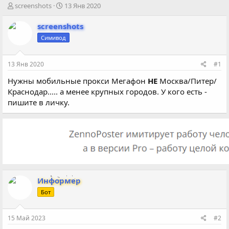
А
Д
screenshots
13 Янв 2020
в
а
т
т
screenshots
о
а
Симивод
р
н
т
а
е
ч
13 Янв 2020
#1
м
а
ы
л
Нужны мобильные прокси Мегафон
НЕ
Москва/Питер/
а
Краснодар..... а менее крупных городов. У кого есть -
пишите в личку.
Информер
Бот
15 Май 2023
#2