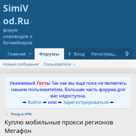
Главная
Форумы
Ресурсы
Вход
Что нового?
Регистрация
Новые сообщения
Пользователи
Уважаемый
Гость
! Так как вы ещё пока не являетесь
нашим пользователем, большая часть форума для
вас недоступна.
➡
Войти
⬅ или ➡
Зарегистрироваться
⬅
Proxy и VPN
Куплю мобильные прокси регионов
Мегафон