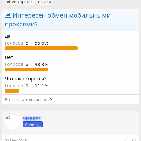
в
а
е
обмен прокси
прокси
т
т
г
о
а
и
Интересен обмен мобильными
р
н
проксями?
т
а
е
ч
м
а
Да
ы
л
Голосов:
5
55.6%
а
Нет
Голосов:
3
33.3%
Что такое прокси?
Голосов:
1
11.1%
Всего проголосовало
9
uppper
Симивод
22 Ноя 2018
#1