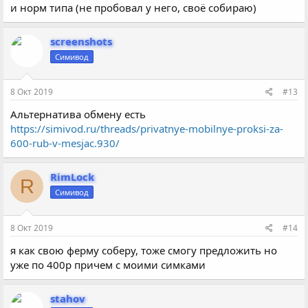
и норм типа (не пробовал у него, своё собираю)
screenshots
Симивод
8 Окт 2019
#13
Альтернатива обмену есть
https://simivod.ru/threads/privatnye-mobilnye-proksi-za-
600-rub-v-mesjac.930/
RimLock
R
Симивод
8 Окт 2019
#14
я как свою ферму соберу, тоже смогу предложить но
уже по 400р причем с моими симками
stahov