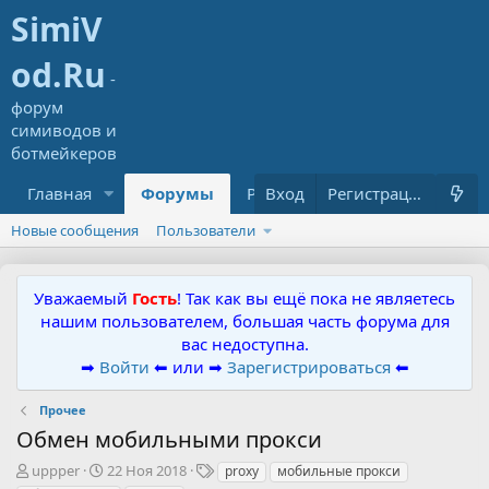
Главная
Форумы
Ресурсы
Вход
Что нового?
Регистрация
Новые сообщения
Пользователи
Уважаемый
Гость
! Так как вы ещё пока не являетесь
нашим пользователем, большая часть форума для
вас недоступна.
➡
Войти
⬅ или ➡
Зарегистрироваться
⬅
Прочее
Обмен мобильными прокси
А
Д
Т
uppper
22 Ноя 2018
proxy
мобильные прокси