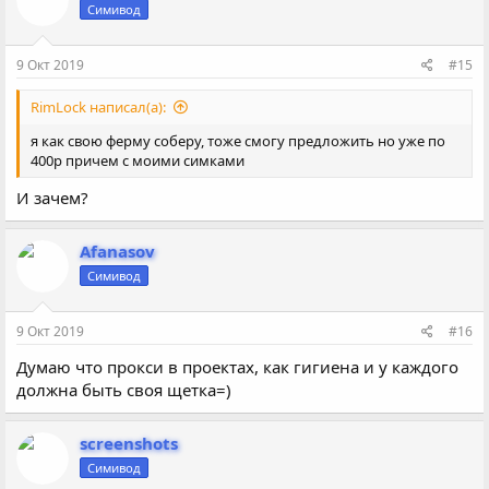
Симивод
9 Окт 2019
#15
RimLock написал(а):
я как свою ферму соберу, тоже смогу предложить но уже по
400р причем с моими симками
И зачем?
Afanasov
Симивод
9 Окт 2019
#16
Думаю что прокси в проектах, как гигиена и у каждого
должна быть своя щетка=)
screenshots
Симивод