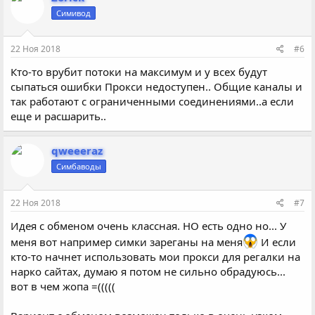
Симивод
22 Ноя 2018
#6
Кто-то врубит потоки на максимум и у всех будут
сыпаться ошибки Прокси недоступен.. Общие каналы и
так работают с ограниченными соединениями..а если
еще и расшарить..
qweeeraz
Симбаводы
22 Ноя 2018
#7
Идея с обменом очень классная. НО есть одно но... У
меня вот например симки зареганы на меня
И если
кто-то начнет использовать мои прокси для регалки на
нарко сайтах, думаю я потом не сильно обрадуюсь...
вот в чем жопа =(((((