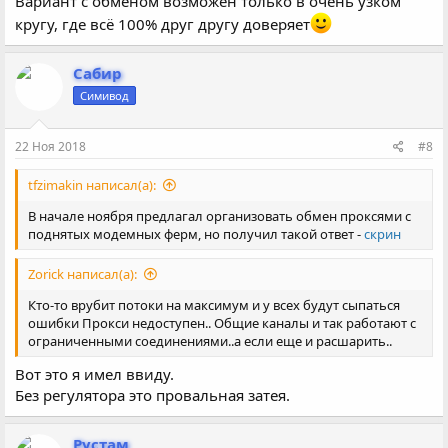
Вариант с обменом возможен только в очень узком
кругу, где всё 100% друг другу доверяет
Сабир
Симивод
22 Ноя 2018
#8
tfzimakin написал(а):
В начале ноября предлагал организовать обмен проксями с
поднятых модемных ферм, но получил такой ответ -
скрин
Zorick написал(а):
Кто-то врубит потоки на максимум и у всех будут сыпаться
ошибки Прокси недоступен.. Общие каналы и так работают с
ограниченными соединениями..а если еще и расшарить..
Вот это я имел ввиду.
Без регулятора это провальная затея.
Рустам