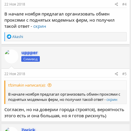
22 Ноя 2018
#4
В начале ноября предлагал организовать обмен
проксями с поднятых модемных ферм, но получил
такой ответ -
скрин
Р
Akashi
е
а
к
uppper
ц
Симивод
и
и
:
22 Ноя 2018
#5
tfzimakin написал(а):
В начале ноября предлагал организовать обмен проксями с
поднятых модемных ферм, но получил такой ответ -
скрин
Согласен, но на доверии города строятся), вероятность
этого есть и она большая, но я готов рискнуть)
Zorick