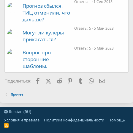
Ответы
–
1 Сен 2018
Прогноз сбылся,
ТИЦ отменили, что
дальше?
Ответы
5
5 Май 2023
Могут ли кулеры
прикасаться?
Ответы
5
5 Май 2023
Вопрос про
сторонние
шаблоны.
Facebook
X (Twitter)
Reddit
Pinterest
Tumblr
WhatsApp
Электронная
Поделиться:
Прочее
Russian (RU)
Условия и правила
Политика конфиденциальности
Помощь
R
S