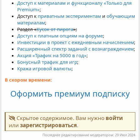
Доступ к материалам и функционалу «
Только для
Premium
»
;
Доступ к
приватным экспериментам
и
обучающим
материалам
;
Раздел «
Кусок от пирога
»;
Доступ к платным опциям на форуме
;
Инвестиции в проект с ежедневным начислением
;
Расширенный спектр заданий с вознаграждением
;
Акция «Трафик на 5000 в год»
;
Бонусный трафик для игр
;
Кража игровой валюты
;
В скором времени:
Оформить премиум подписку
Возможность защитить свои сайты от склика;
Возможность получить шаблон «
Симба
»
бесплатно;
Стартовый набор для «Симбы»;
Скрытое содержимое. Вам нужно
войти
Выгрузки из Keyso, Semrush и тд.
или
зарегистрироваться
.
Продажа поинтов (Pn)
;
Доступ к «Симфейсу»;
Последнее редактирование модератором:
29 Июл 2024