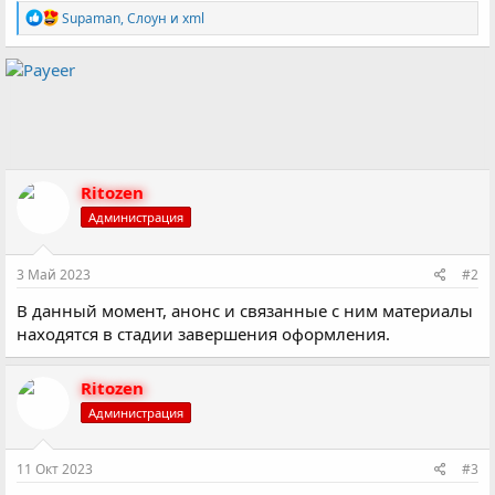
Участие в раздачах «Шрёдингер»;
Р
Supaman
,
Слоун
и
xml
Мониторинг доступности сайтов;
е
а
ТГ-бот;
к
ц
и
и
:
Ritozen
Администрация
3 Май 2023
#2
В данный момент, анонс и связанные с ним материалы
находятся в стадии завершения оформления.
Ritozen
Администрация
11 Окт 2023
#3