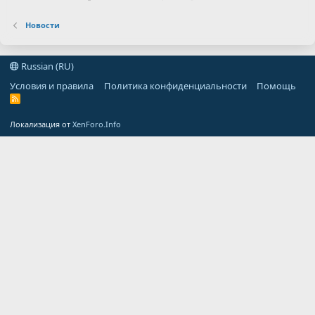
Новости
Russian (RU)
Условия и правила
Политика конфиденциальности
Помощь
R
S
S
Локализация от
XenForo.Info