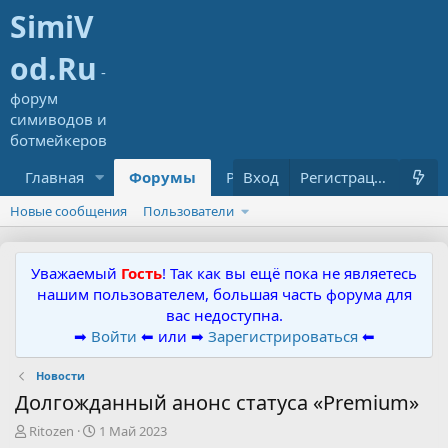
Главная
Форумы
Ресурсы
Вход
Что нового?
Регистрация
Новые сообщения
Пользователи
Уважаемый
Гость
! Так как вы ещё пока не являетесь
нашим пользователем, большая часть форума для
вас недоступна.
➡
Войти
⬅ или ➡
Зарегистрироваться
⬅
Новости
Долгожданный анонс статуса «Premium»
А
Д
Ritozen
1 Май 2023