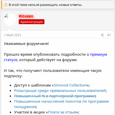
в
а
т
В этой теме нельзя размещать новые ответы.
т
о
а
р
н
Ritozen
т
а
Администрация
е
ч
м
а
ы
л
1 Май 2023
#1
а
Уважаемые форумчане!
Пришло время опубликовать подробности о
премиум
статусе
, который действует на форуме.
И так, что получают пользователи имеющие такую
подписку:
Доступ к шаблонам «
Simivod Collection
»;
Розыгрыши среди премиальных пользователей
;
Повышенный % в партнёрской программе
;
Повышенные начисления поинтов по программе
поощрения
;
Участие в акции «
Плата за отзыв
»;