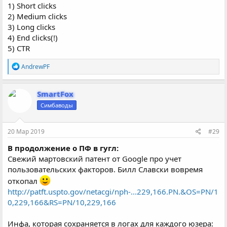
1) Short clicks
2) Medium clicks
3) Long clicks
4) End clicks(!)
5) CTR
Р
AndrewPF
е
а
к
SmartFox
ц
Симбаводы
и
и
:
20 Мар 2019
#29
В продолжение о ПФ в гугл:
Свежий мартовский патент от Google про учет
пользовательских факторов. Билл Славски вовремя
откопал
http://patft.uspto.gov/netacgi/nph-...229,166.PN.&OS=PN/1
0,229,166&RS=PN/10,229,166
Инфа, которая сохраняется в логах для каждого юзера: