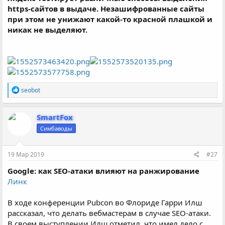
https-сайтов в выдаче. Незашифрованные сайты
при этом не унижают какой-то красной плашкой и
никак не выделяют.
Р
seobot
е
а
к
SmartFox
ц
Симбаводы
и
и
:
19 Мар 2019
#27
Google: как SEO-атаки влияют на ранжирование
Линк
В ходе конференции Pubcon во Флориде Гарри Илш
рассказал, что делать вебмастерам в случае SEO-атаки.
В своем выступлении Илш отметил, что имел дело с