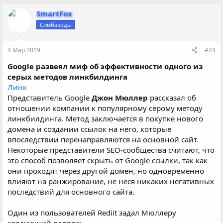
а
к
SmartFox
ц
Симбаводы
и
и
:
4 Мар 2019
#24
Google развеял миф об эффективности одного из
серых методов линкбилдинга
Линк
Представитель Google
Джон Мюллер
рассказал об
отношении компании к популярному серому методу
линкбилдинга. Метод заключается в покупке нового
домена и создании ссылок на него, которые
впоследствии перенаправляются на основной сайт.
Некоторые представители SEO-сообщества считают, что
это способ позволяет скрыть от Google ссылки, так как
они проходят через другой домен, но одновременно
влияют на ранжирование, не неся никаких негативных
последствий для основного сайта.
Один из пользователей Rediit задал Мюллеру