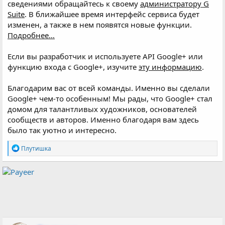
сведениями обращайтесь к своему
администратору G
Suite
. В ближайшее время интерфейс сервиса будет
изменен, а также в нем появятся новые функции.
Подробнее…
Если вы разработчик и используете API Google+ или
функцию входа с Google+, изучите
эту информацию
.
Благодарим вас от всей команды. Именно вы сделали
Google+ чем-то особенным! Мы рады, что Google+ стал
домом для талантливых художников, основателей
сообществ и авторов. Именно благодаря вам здесь
было так уютно и интересно.
Р
Плутишка
е
а
к
ц
и
и
: