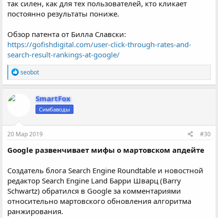
так силен, как для тех пользователей, кто кликает
постоянно результаты пониже.
Обзор патента от Билла Славски:
https://gofishdigital.com/user-click-through-rates-and-
search-result-rankings-at-google/
Р
seobot
е
а
к
SmartFox
ц
Симбаводы
и
и
:
20 Мар 2019
#30
Google развенчивает мифы о мартовском апдейте
Создатель блога Search Engine Roundtable и новостной
редактор Search Engine Land Барри Шварц (Barry
Schwartz) обратился в Google за комментариями
относительно мартовского обновления алгоритма
ранжирования.