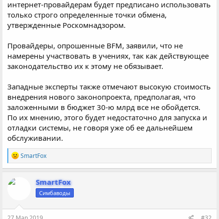
интернет-провайдерам будет предписано использовать
только строго определенные точки обмена,
утвержденные Роскомнадзором.
Провайдеры, опрошенные BFM, заявили, что не
намерены участвовать в учениях, так как действующее
законодательство их к этому не обязывает.
Западные эксперты также отмечают высокую стоимость
внедрения нового законопроекта, предполагая, что
заложенными в бюджет 30-ю млрд все не обойдется.
По их мнению, этого будет недостаточно для запуска и
отладки системы, не говоря уже об ее дальнейшем
обслуживании.
Р
SmartFox
е
а
к
SmartFox
ц
Симбаводы
и
и
:
27 Мар 2019
#32