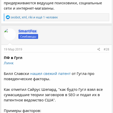
придерживаются ведущие поисковики, социальные
сети и интернет-магазины.
Р
seobot
,
xml
,
riki
и ещё 1 человек
е
а
к
SmartFox
ц
Симбаводы
и
и
:
19 Мар 2019
#28
ПФ в Гугл
Линк
Билл Славски
нашел свежий патент
от Гугла про
поведенческие факторы.
Как отметил Сайрус Шепард, "как будто Гугл взял все
сумасшедшие теории заговоров в SEO и подал их в
патентное ведомство США".
Примеры факторов: