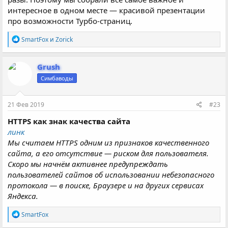
интересное в одном месте — красивой презентации
про возможности Турбо-страниц.
Р
SmartFox
и
Zorick
е
а
к
Grush
ц
Симбаводы
и
и
:
21 Фев 2019
#23
HTTPS как знак качества сайта
линк
Мы считаем HTTPS одним из признаков качественного
сайта, а его отсутствие — риском для пользователя.
Скоро мы начнём активнее предупреждать
пользователей сайтов об использовании небезопасного
протокола — в поиске, Браузере и на других сервисах
Яндекса.
Р
SmartFox
е