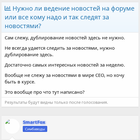
в
а
е
т
т
г
Нужно ли ведение новостей на форуме
о
а
и
или все кому надо и так следят за
р
н
т
а
новостями?
е
ч
м
а
Сам слежу, дублирование новостей здесь не нужно.
ы
л
а
Не всегда удается следить за новостями, нужно
дублирование здесь.
Достаточно самых интересных новостей за неделю.
Вообще не слежу за новостями в мире СЕО, но хочу
быть в курсе.
Это вообще про что тут написано?
Результаты будут видны только после голосования.
SmartFox
Симбаводы