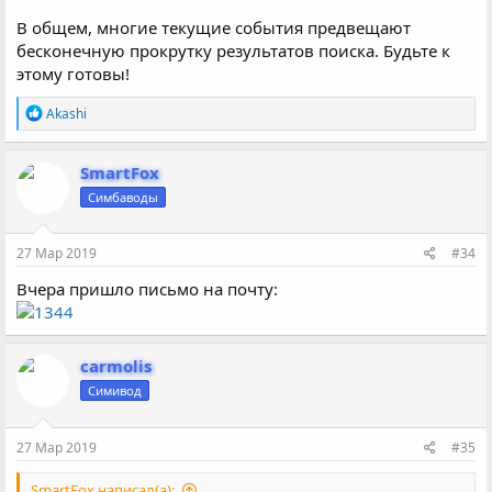
В общем, многие текущие события предвещают
бесконечную прокрутку результатов поиска. Будьте к
этому готовы!
Р
Akashi
е
а
к
SmartFox
ц
Симбаводы
и
и
:
27 Мар 2019
#34
Вчера пришло письмо на почту:
carmolis
Симивод
27 Мар 2019
#35
SmartFox написал(а):